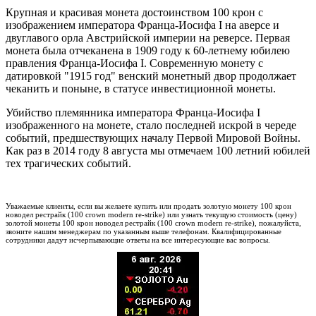
Крупная и красивая монета достоинством 100 крон с
изображением императора Франца-Иосифа I на аверсе и
двуглавого орла Австрийской империи на реверсе. Первая
монета была отчеканена в 1909 году к 60-летнему юбилею
правления Франца-Иосифа I. Современную монету с
датировкой "1915 год" венский монетный двор продолжает
чеканить и поныне, в статусе инвестиционной монеты.
Убийство племянника императора Франца-Иосифа I
изображенного на монете, стало последней искрой в череде
событий, предшествующих началу Первой Мировой Войны.
Как раз в 2014 году 8 августа мы отмечаем 100 летний юбилей
тех трагических событий.
Уважаемые клиенты, если вы желаете купить или продать золотую монету 100 крон
новодел рестрайк (100 crown modern re-strike) или узнать текущую стоимость (цену)
золотой монеты 100 крон новодел рестрайк (100 crown modern re-strike), пожалуйста,
звоните нашим менеджерам по указанным выше телефонам. Квалифицированные
сотрудники дадут исчерпывающие ответы на все интересующие вас вопросы.