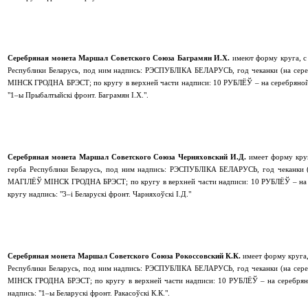
Серебряная монета
Маршал Советского Союза Баграмян И.Х.
имеют форму круга, с
Республики Беларусь, под ним надпись: РЭСПУБЛIКА БЕЛАРУСЬ, год чеканки (на сере
МІНСК ГРОДНА БРЭСТ; по кругу в верхней части надписи: 10 РУБЛЁЎ – на серебряной,
"1–ы Прыбалтыйскi фронт. Баграмян I.Х.".
Серебряная монета
Маршал Советского Союза Черняховский И.Д.
имеет форму круг
герба Республики Беларусь, под ним надпись: РЭСПУБЛIКА БЕЛАРУСЬ, год чеканки (н
МАГІЛЁЎ МІНСК ГРОДНА БРЭСТ; по кругу в верхней части надписи: 10 РУБЛЁЎ – на се
кругу надпись: "3–i Беларускi фронт. Чарняхоўскi I.Д."
Серебряная монета
Маршал Советского Союза Рокоссовский К.К.
имеет форму круга,
Республики Беларусь, под ним надпись: РЭСПУБЛIКА БЕЛАРУСЬ, год чеканки (на сере
МІНСК ГРОДНА БРЭСТ; по кругу в верхней части надписи: 10 РУБЛЁЎ – на серебряно
надпись: "1–ы Беларускi фронт. Ракасоўскi К.К.".