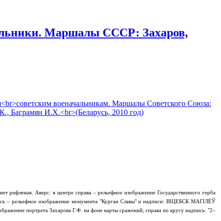
альники. Маршалы СССР: Захаров,
ет рифленая. Аверс: в центре справа – рельефное изображение Государственного герба
русь – рельефное изображение монумента "Курган Славы" и надписи: ВІЦЕБСК МАГІЛЁЎ
ажение портрета Захарова Г.Ф. на фоне карты сражений; справа по кругу надпись: "2–