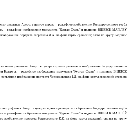
нет рифленая. Аверс: в центре справа – рельефное изображение Государственного герба
русь – рельефное изображение монумента "Курган Славы" и надписи: ВІЦЕБСК МАГІЛЁЎ
ображение портрета Баграмяна И.Х. на фоне карты сражений; слева по кругу надпись:
ть монет рифленая. Аверс: в центре справа – рельефное изображение Государственного
ики Беларусь – рельефное изображение монумента "Курган Славы" и надписи: ВІЦЕБСК
льефное изображение портрета Черняховского І.Д. на фоне карты сражений; слева по
онет рифленая. Аверс: в центре справа – рельефное изображение Государственного герба
русь – рельефное изображение монумента "Курган Славы" и надписи: ВІЦЕБСК МАГІЛЁЎ
изображение портрета Рокоссовского К.К. на фоне карты сражений; справа по кругу