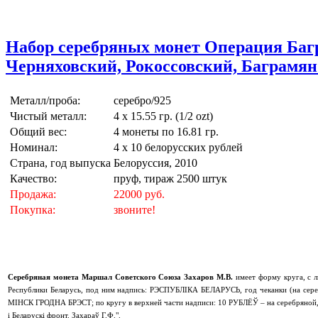
Набор серебряных монет Операция Баг
Черняховский, Рокоссовский, Баграмян"
Металл/проба:
серебро/925
Чистый металл:
4 х 15.55 гр. (1/2 ozt)
Общий вес:
4 монеты по 16.81 гр.
Номинал:
4 х 10 белорусских рублей
Страна, год выпуска
Белоруссия, 2010
Качество:
пруф, тираж 2500 штук
Продажа:
22000 руб.
Покупка:
звоните!
Серебряная монета Маршал Советского Союза Захаров М.В.
имеет форму круга, с л
Республики Беларусь, под ним надпись: РЭСПУБЛIКА БЕЛАРУСЬ, год чеканки (на сере
МІНСК ГРОДНА БРЭСТ; по кругу в верхней части надписи: 10 РУБЛЁЎ – на серебряной, 
i Беларускi фронт. Захараў Г.Ф.".