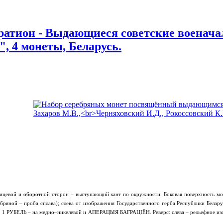
ратион - Выдающиеся советские военач
, 4 монеты, Беларусь.
ицевой и оборотной сторон – выступающий кант по окружности. Боковая поверхность мон
бряной – проба сплава); слева от изображения Государственного герба Республики Бела
1 РУБЕЛЬ – на медно–никелевой и АПЕРАЦЫЯ БАГРАЦІЁН. Реверс: слева – рельефное изобр