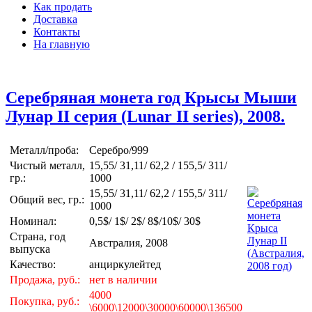
Как продать
Доставка
Контакты
На главную
Серебряная монета год Крысы Мыши
Лунар II серия (Lunar II series), 2008.
Металл/проба:
Серебро/999
Чистый металл,
15,55/ 31,11/ 62,2 / 155,5/ 311/
гр.:
1000
15,55/ 31,11/ 62,2 / 155,5/ 311/
Общий вес, гр.:
1000
Номинал:
0,5$/ 1$/ 2$/ 8$/10$/ 30$
Страна, год
Австралия, 2008
выпуска
Качество:
анциркулейтед
Продажа, руб.:
нет в наличии
4000
Покупка, руб.:
\6000\12000\30000\60000\136500