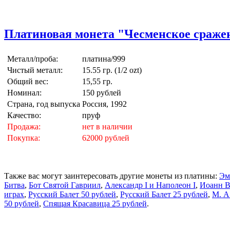
Платиновая монета "Чесменское сражен
Металл/проба:
платина/999
Чистый металл:
15.55 гр. (1/2 ozt)
Общий вес:
15,55 гр.
Номинал:
150 рублей
Страна, год выпуска
Россия, 1992
Качество:
пруф
Продажа:
нет в наличии
Покупка:
62000 рублей
Также вас могут заинтересовать другие монеты из платины:
Эм
Битва
,
Бот Святой Гавриил
,
Александр I и Наполеон I
,
Иоанн 
играх
,
Русский Балет 50 рублей
,
Русский Балет 25 рублей
,
М. А
50 рублей
,
Спящая Красавица 25 рублей
.