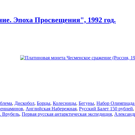
ие. Эпоха Просвещения", 1992 год.
блема
,
Дискобол
,
Борцы
,
Колесницы
,
Бегуны
,
Набор Олимпиада
Вениаминов
,
Английская Набережная
,
Русский Балет 150 рублей
. Врубель
,
Первая русская антарктическая экспедиция
,
Александ