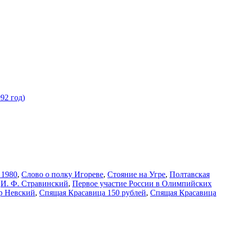
 1980
,
Слово о полку Игореве
,
Стояние на Угре
,
Полтавская
,
И. Ф. Стравинский
,
Первое участие России в Олимпийских
р Невский
,
Спящая Красавица 150 рублей
,
Спящая Красавица