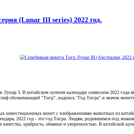
рия (Lunar III series) 2022 год.
ии Лунар 3. В китайском лунном календаре символом 2022 года я
лиф обозначающий "Тигр", надпись "Год Тигра" и значок монетн
ых инвестиционных монет с изображениями животных из китайс
аря, 2022 год - это год Тигра. Людям, родившимся под знаком ти
качества, храбрость, обаяние и уверенностью. В китайской кул