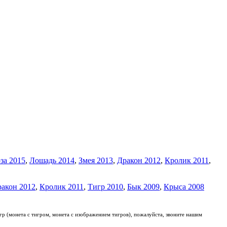
за 2015
,
Лошадь 2014
,
Змея 2013
,
Дракон 2012
,
Кролик 2011
,
акон 2012
,
Кролик 2011
,
Тигр 2010
,
Бык 2009
,
Крыса 2008
гр (монета с тигром, монета с изображением тигров), пожалуйста, звоните нашим