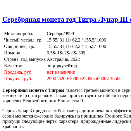
Серебряная монета год Тигра Лунар III се
Металл/проба:
Серебро/9999
Чистый металл, гр.:
15,55/ 31,11/ 62,2 / 155,5/ 1000
Общий вес, гр.:
15,55/ 31,11/ 62,2 / 155,5/ 1000
Номинал:
0,5$/ 1$/ 2$/ 8$/ 30$
Страна, год выпуска
Австралия, 2022
Качество:
анциркулейтед
Продажа, руб.:
нет в наличии
Покупка, руб.:
2900 \5200\10000\25000\50000\136500
Серебряная монета с Тигром
является третьей монетой в сер
камнях тигр с тигренком. Также присутствуют китайский иерог
королевы Великобритании Елизаветы II.
Серия Лунар 3 продолжает богатые традиции чеканки эффектн
серии меняется ежегодно базируясь на принципах Лунного Календ
присущи следующие черты характера: прирожденные лидерские 
храбрости.