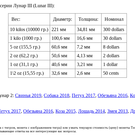
рии Лунар III (Lunar III):
Вес:
Диаметр:
Толщина:
Номинал
10 kilos (10000 гр.)
221 мм
34,81 мм
300 dollars
1 kilo (1000 гр.)
100,6 мм
16,6 мм
30 dollars
5 oz (155,5 гр.)
60,6 мм
7,2 мм
8 dollars
2 oz (62,2 гр.)
50,6 мм
4,13 мм
2 dollars
1 oz (31,1 гр.)
40,6 мм
3,21 мм
1 dollar
1\2 oz (15,55 гр.)
32,6 мм
2,6 мм
50 cents
унар 2:
Свинья 2019
,
Собака 2018
,
Петух 2017
,
Обезьяна 2016
,
Ко
етух 2017
,
Обезьяна 2016
,
Коза 2015,
Лошадь 2014
,
Змея 2013
,
Др
 с тигром, монета с изображением тигра) или узнать текущую стоимость (цену) монеты Ти
ывающие ответы на все интересующие вас вопросы.