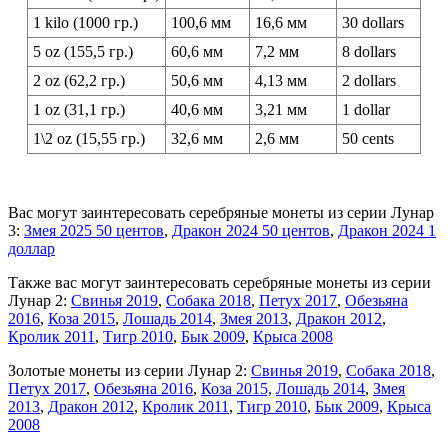
1 kilo (1000 гр.)
100,6 мм
16,6 мм
30 dollars
5 oz (155,5 гр.)
60,6 мм
7,2 мм
8 dollars
2 oz (62,2 гр.)
50,6 мм
4,13 мм
2 dollars
1 oz (31,1 гр.)
40,6 мм
3,21 мм
1 dollar
1\2 oz (15,55 гр.)
32,6 мм
2,6 мм
50 cents
Вас могут заинтересовать серебряные монеты из серии Лунар
3:
Змея 2025 50 центов
,
Дракон 2024 50 центов
,
Дракон 2024 1
доллар
Также вас могут заинтересовать серебряные монеты из серии
Лунар 2:
Свинья 2019
,
Собака 2018
,
Петух 2017
,
Обезьяна
2016
,
Коза 2015
,
Лошадь 2014
,
Змея 2013
,
Дракон 2012
,
Кролик 2011
,
Тигр 2010
,
Бык 2009
,
Крыса 2008
Золотые монеты из серии Лунар 2:
Свинья 2019
,
Собака 2018
,
Петух 2017
,
Обезьяна 2016
,
Коза 2015,
Лошадь 2014
,
Змея
2013
,
Дракон 2012
,
Кролик 2011
,
Тигр 2010
,
Бык 2009
,
Крыса
2008