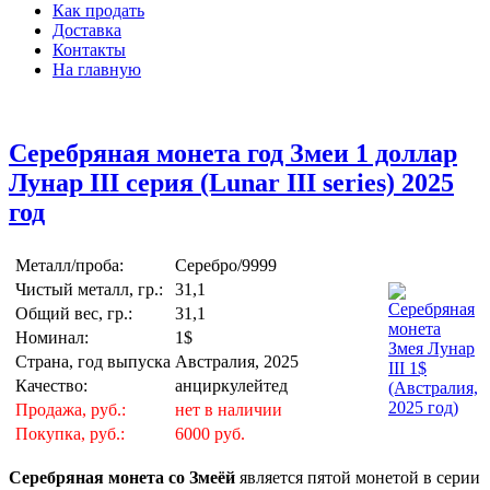
Как продать
Доставка
Контакты
На главную
Серебряная монета год Змеи 1 доллар
Лунар III серия (Lunar III series) 2025
год
Металл/проба:
Серебро/9999
Чистый металл, гр.:
31,1
Общий вес, гр.:
31,1
Номинал:
1$
Страна, год выпуска
Австралия, 2025
Качество:
анциркулейтед
Продажа, руб.:
нет в наличии
Покупка, руб.:
6000 руб.
Серебряная монета со Змеёй
является пятой монетой в серии