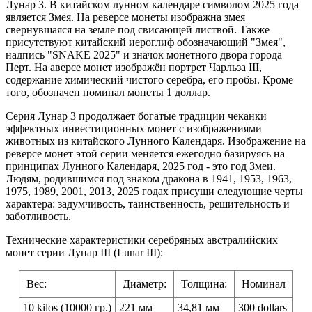
Лунар 3. В китайском лунном календаре символом 2025 года
является Змея. На реверсе монеты изображна змея
свернувшаяся на земле под свисающей листвой. Также
присутствуют китайский иероглиф обозначающий "Змея",
надпись "SNAKE 2025" и значок монетного двора города
Перт. На аверсе монет изображён портрет Чарльза III,
содержание химический чистого серебра, его пробы. Кроме
того, обозначен номинал монеты 1 доллар.
Серия Лунар 3 продолжает богатые традиции чеканки
эффектных инвестиционных монет с изображениями
животных из китайского Лунного Календаря. Изображение на
реверсе монет этой серии меняется ежегодно базируясь на
принципах Лунного Календаря, 2025 год - это год Змеи.
Людям, родившимся под знаком дракона в 1941, 1953, 1963,
1975, 1989, 2001, 2013, 2025 годах присущи следующие черты
характера: задумчивость, таинственность, решительность и
заботливость.
Технические характеристики серебряных австралийских
монет серии Лунар III (Lunar III):
Вес:
Диаметр:
Толщина:
Номинал
10 kilos (10000 гр.)
221 мм
34,81 мм
300 dollars